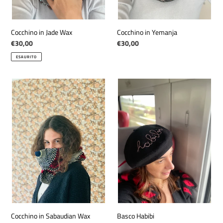
Cocchino in Jade Wax
Cocchino in Yemanja
Prezzo
€30,00
Prezzo
€30,00
di
di
ESAURITO
listino
listino
Cocchino
Basco
in
Habibi
Sabaudian
Wax
Cocchino in Sabaudian Wax
Basco Habibi