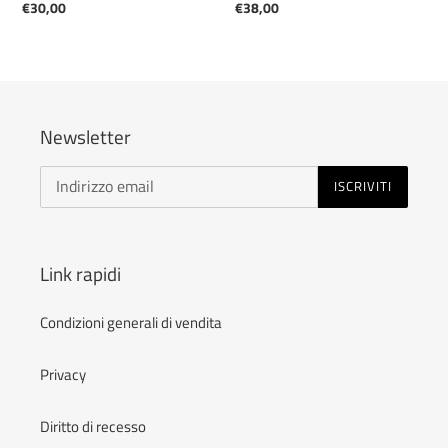
Prezzo
€30,00
Prezzo
€38,00
di
di
listino
listino
Newsletter
ISCRIVITI
Link rapidi
Condizioni generali di vendita
Privacy
Diritto di recesso