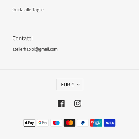
Guida alle Taglie
Contatti
atelierhabibi@gmail.com
V
EUR €
A
L
Facebook
Instagram
U
T
Metodi
A
di
pagamento