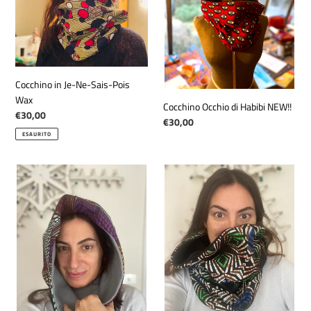
i
Wax
o
n
Cocchino in Je-Ne-Sais-Pois
e
Wax
Cocchino Occhio di Habibi NEW!!
Prezzo
€30,00
Prezzo
€30,00
:
di
di
ESAURITO
listino
listino
Cocchino
Cocchino
in
in
Jade
Yemanja
Wax