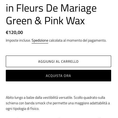
in Fleurs De Mariage
Green & Pink Wax
Prezzo
€120,00
di
Imposte incluse.
Spedizione
calcolata al momento del pagamento.
listino
AGGIUNGI AL CARRELLO
ACQUISTA ORA
Inserimento
del
Abito lungo a balze dalla vestibilità versatile. Scollo quadrato sulla
prodotto
schiena con banda smock che permette una maggiore adattabilità a
nel
ogni tipologia di fisico.
carrello