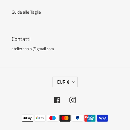
Guida alle Taglie
Contatti
atelierhabibi@gmail.com
V
EUR €
A
L
Facebook
Instagram
U
T
Metodi
A
di
pagamento