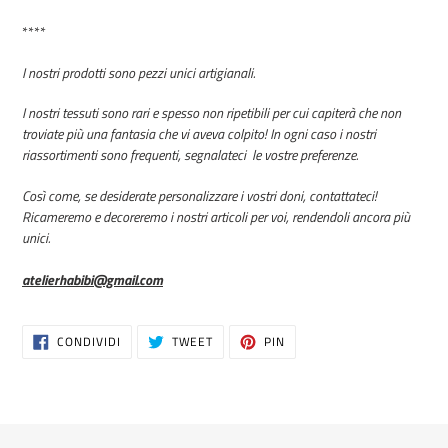
****
I nostri prodotti sono pezzi unici artigianali.
I nostri tessuti sono rari e spesso non ripetibili per cui capiterà che non
troviate più una fantasia che vi aveva colpito! In ogni caso i nostri
riassortimenti sono frequenti, segnalateci le vostre preferenze.
Così come, se desiderate personalizzare i vostri doni, contattateci!
Ricameremo e decoreremo i nostri articoli per voi, rendendoli ancora più
unici.
atelierhabibi@gmail.com
CONDIVIDI
TWITTA
PINNA
CONDIVIDI
TWEET
PIN
SU
SU
SU
FACEBOOK
TWITTER
PINTEREST