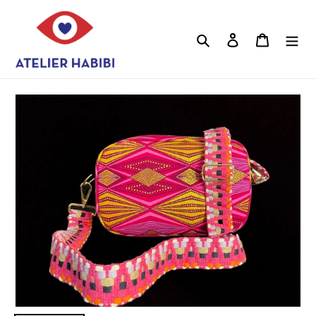
Vai
direttamente
ai
Cerca
Accedi
Carrello
contenuti