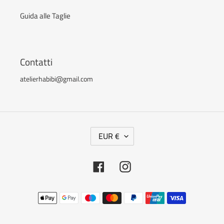
Guida alle Taglie
Contatti
atelierhabibi@gmail.com
V
EUR €
A
L
Facebook
Instagram
U
T
Metodi
A
di
pagamento