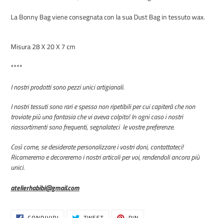
La Bonny Bag viene consegnata con la sua Dust Bag in tessuto wax.
Misura 28 X 20 X 7 cm
****
I nostri prodotti sono pezzi unici artigianali.
I nostri tessuti sono rari e spesso non ripetibili per cui capiterà che non
troviate più una fantasia che vi aveva colpito! In ogni caso i nostri
riassortimenti sono frequenti, segnalateci le vostre preferenze.
Così come, se desiderate personalizzare i vostri doni, contattateci!
Ricameremo e decoreremo i nostri articoli per voi, rendendoli ancora più
unici.
atelierhabibi@gmail.com
CONDIVIDI
TWITTA
PINNA
CONDIVIDI
TWEET
PIN