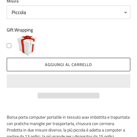
Misura
Gift Wrapping
AGGIUNGI AL CARRELLO
Inserimento
del
Borsa porta computer portatile in tessuto wax imbottita e trapuntata
prodotto
con pratiche maniglie per trasportarla, chiusura con cerniera.
nel
Prodotta in due misure diverse, la più piccola é adatta a computer a
carrello
partire da 13 pollici, la più grande per i dispositivi da 15 pollici.