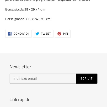
Borsa piccola 38 x 29 x 4 cm
Borsa grande 33.5 x 24.5 x 3 cm
CONDIVIDI
TWITTA
PINNA
CONDIVIDI
TWEET
PIN
SU
SU
SU
FACEBOOK
TWITTER
PINTEREST
Newsletter
ISCRIVITI
Link rapidi