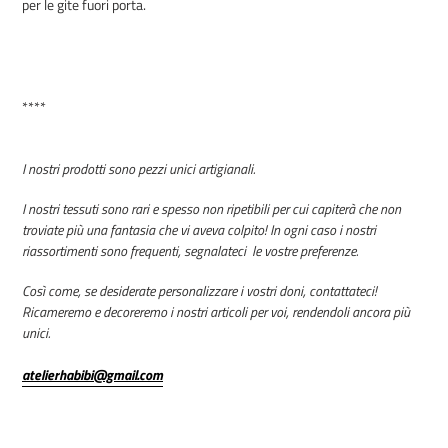
per le gite fuori porta.
carrello
****
I nostri prodotti sono pezzi unici artigianali.
I nostri tessuti sono rari e spesso non ripetibili per cui capiterà che non
troviate più una fantasia che vi aveva colpito! In ogni caso i nostri
riassortimenti sono frequenti, segnalateci le vostre preferenze.
Così come, se desiderate personalizzare i vostri doni, contattateci!
Ricameremo e decoreremo i nostri articoli per voi, rendendoli ancora più
unici.
atelierhabibi@gmail.com