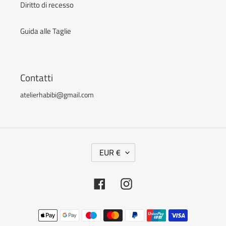
Diritto di recesso
Guida alle Taglie
Contatti
atelierhabibi@gmail.com
V
EUR €
A
L
Facebook
Instagram
U
T
Metodi
A
di