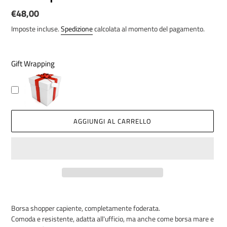
Prezzo
€48,00
di
Imposte incluse.
Spedizione
calcolata al momento del pagamento.
listino
Gift Wrapping
AGGIUNGI AL CARRELLO
Inserimento
del
Borsa shopper
capiente, completamente foderata.
prodotto
Comoda e resistente, adatta all'ufficio, ma anche come borsa mare e
nel