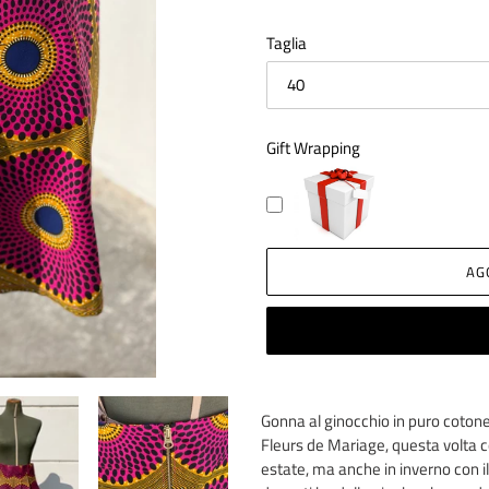
Taglia
Gift Wrapping
AG
Inserimento
del
Gonna al ginocchio in puro cotone 
prodotto
Fleurs de Mariage, questa volta c
nel
estate, ma anche in inverno con il 
carrello