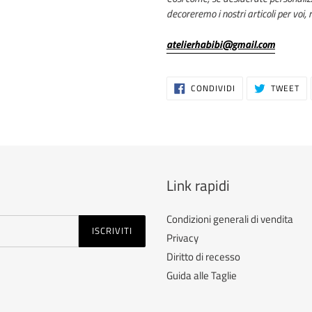
decoreremo i nostri articoli per voi, 
atelierhabibi@gmail.com
CONDIVIDI
TW
CONDIVIDI
TWEET
SU
SU
FACEBOOK
TW
Link rapidi
Condizioni generali di vendita
ISCRIVITI
Privacy
Diritto di recesso
Guida alle Taglie