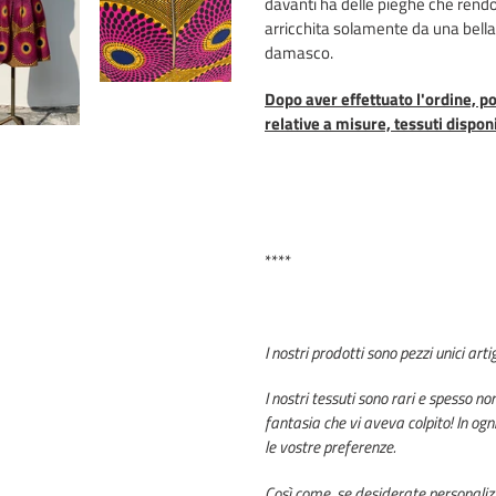
davanti ha delle pieghe che rendono
arricchita solamente da una bella
damasco.
Dopo aver effettuato l'ordine, po
relative a misure, tessuti disponi
****
I nostri prodotti sono pezzi unici arti
I nostri tessuti sono rari e spesso no
fantasia che vi aveva colpito! In ogn
le vostre preferenze.
Così come, se desiderate personaliz