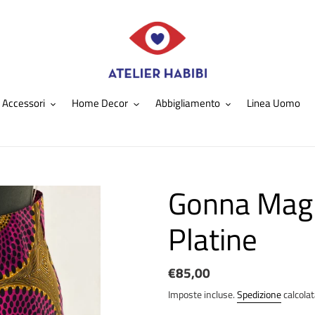
Accessori
Home Decor
Abbigliamento
Linea Uomo
Gonna Magh
Platine
Prezzo
€85,00
di
Imposte incluse.
Spedizione
calcola
listino