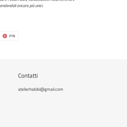
rendendoli ancora più unici.
ITTA
PINNA
PIN
SU
ITTER
PINTEREST
Contatti
atelierhabibi@gmail.com