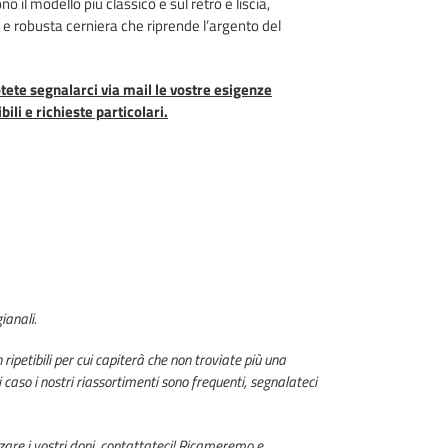
 il modello più classico e sul retro é liscia,
 e robusta cerniera che riprende l’argento del
tete segnalarci via mail le vostre esigenze
bili e richieste particolari.
gianali.
n ripetibili per cui capiterà che non troviate più una
i caso i nostri riassortimenti sono frequenti, segnalateci
zare i vostri doni, contattateci! Ricameremo e