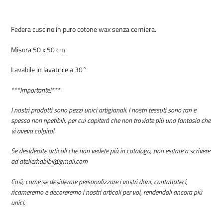
Inserimento
del
Federa cuscino in puro cotone wax senza cerniera.
prodotto
nel
Misura 50 x 50 cm
carrello
Lavabile in lavatrice a 30°
***Importante!***
I nostri prodotti sono pezzi unici artigianali. I nostri tessuti sono rari e
spesso non ripetibili, per cui capiterà che non troviate più una fantasia che
vi aveva colpito!
Se desiderate articoli che non vedete più in catalogo, non esitate a scrivere
ad atelierhabibi@gmail.com
Così, come se desiderate personalizzare i vostri doni, contattateci,
ricameremo e decoreremo i nostri articoli per voi, rendendoli ancora più
unici.