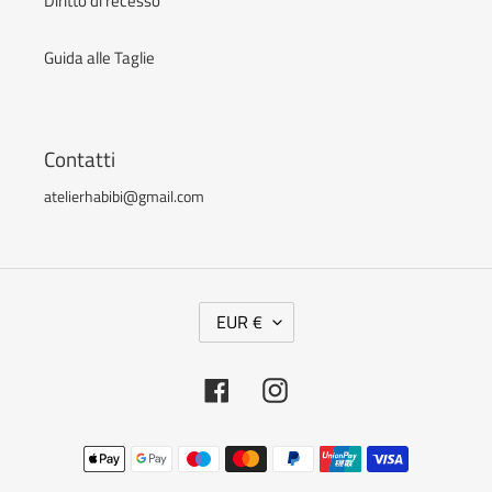
Diritto di recesso
Guida alle Taglie
Contatti
atelierhabibi@gmail.com
V
EUR €
A
L
Facebook
Instagram
U
T
Metodi
A
di