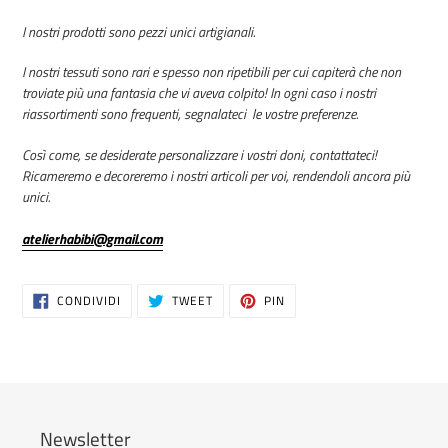
I nostri prodotti sono pezzi unici artigianali.
I nostri tessuti sono rari e spesso non ripetibili per cui capiterà che non
troviate più una fantasia che vi aveva colpito! In ogni caso i nostri
riassortimenti sono frequenti, segnalateci le vostre preferenze.
Così come, se desiderate personalizzare i vostri doni, contattateci!
Ricameremo e decoreremo i nostri articoli per voi, rendendoli ancora più
unici.
atelierhabibi@gmail.com
CONDIVIDI
TWITTA
PINNA
CONDIVIDI
TWEET
PIN
SU
SU
SU
FACEBOOK
TWITTER
PINTEREST
Newsletter