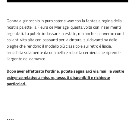
Inserimento
del
Gonna al ginocchio in puro cotone wax con la fantasia regina della
prodotto
nostra palette: la Fleurs de Mariage, questa volta con inserimenti
nel
argentati. La potete indossare in estate, ma anche in inverno con il
carrello
collant: vita alta con passanti per la cintura, sul davanti ha delle
pieghe che rendono il modello più classico e sul retro é liscia,
arricchita solamente da una bella e robusta cerniera che riprende
l’argento del damasco.
Dopo aver effettuato l'ordine, potete segnalarci via mail le vostre
esigenze relative a misure, tessuti disponibili e richieste
particolari.
****