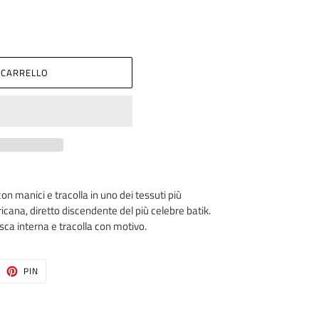
 CARRELLO
n manici e tracolla in uno dei tessuti più
ricana, diretto discendente del più celebre batik.
sca interna e tracolla con motivo.
ITTA
PINNA
PIN
SU
ITTER
PINTEREST