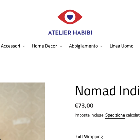
Accessori
Home Decor
Abbigliamento
Linea Uomo
Nomad Indi
Prezzo
€73,00
di
Imposte incluse.
Spedizione
calcola
listino
Gift Wrapping