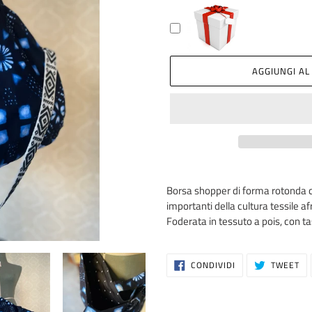
AGGIUNGI AL
Inserimento
del
Borsa shopper di forma rotonda co
prodotto
importanti della cultura tessile af
nel
Foderata in tessuto a pois, con ta
carrello
CONDIVIDI
TW
CONDIVIDI
TWEET
SU
SU
FACEBOOK
TW