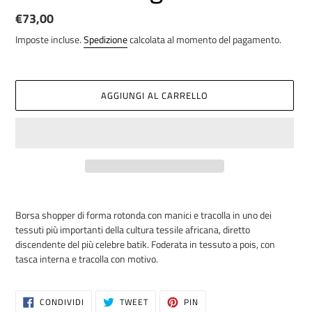
Prezzo
€73,00
di
Imposte incluse.
Spedizione
calcolata al momento del pagamento.
listino
AGGIUNGI AL CARRELLO
Inserimento
del
Borsa shopper di forma rotonda con manici e tracolla in uno dei
prodotto
tessuti più importanti della cultura tessile africana, diretto
nel
discendente del più celebre batik. Foderata in tessuto a pois, con
carrello
tasca interna e tracolla con motivo.
CONDIVIDI
TWITTA
PINNA
CONDIVIDI
TWEET
PIN
SU
SU
SU