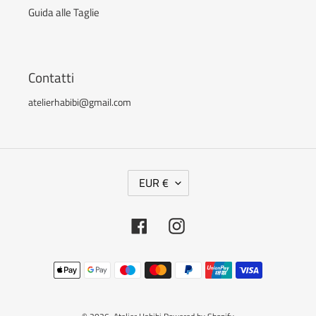
Guida alle Taglie
Contatti
atelierhabibi@gmail.com
V
EUR €
A
L
Facebook
Instagram
U
T
Metodi
A
di
pagamento