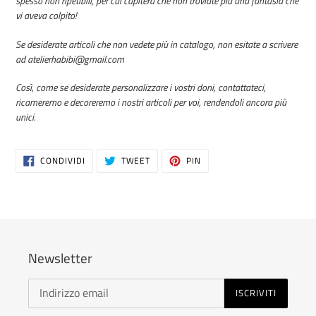
spesso non ripetibili, per cui capiterà che non troviate più una fantasia che
vi aveva colpito!
Se desiderate articoli che non vedete più in catalogo, non esitate a scrivere
ad atelierhabibi@gmail.com
Così, come se desiderate personalizzare i vostri doni, contattateci,
ricameremo e decoreremo i nostri articoli per voi, rendendoli ancora più
unici.
CONDIVIDI
TWITTA
PINNA
CONDIVIDI
TWEET
PIN
SU
SU
SU
FACEBOOK
TWITTER
PINTEREST
Newsletter
ISCRIVITI