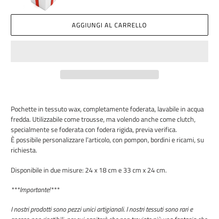
AGGIUNGI AL CARRELLO
Inserimento
del
Pochette in tessuto wax, completamente foderata, lavabile in acqua
prodotto
fredda. Utilizzabile come trousse, ma volendo anche come clutch,
nel
specialmente se foderata con fodera rigida, previa verifica.
carrello
È possibile personalizzare l’articolo, con pompon, bordini e ricami, su
richiesta.
Disponibile in due misure: 24 x 18 cm e 33 cm x 24 cm.
***Importante!***
I nostri prodotti sono pezzi unici artigianali. I nostri tessuti sono rari e