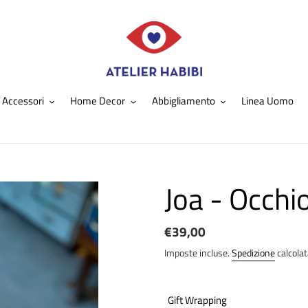
Accessori
Home Decor
Abbigliamento
Linea Uomo
Joa - Occhio
Prezzo
€39,00
di
Imposte incluse.
Spedizione
calcola
listino
Gift Wrapping