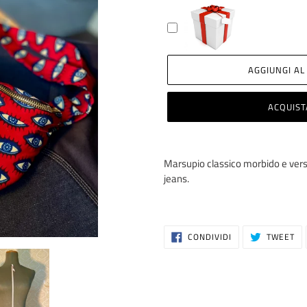
AGGIUNGI AL
ACQUIST
Inserimento
del
Marsupio classico morbido e versat
prodotto
jeans.
nel
carrello
CONDIVIDI
TW
CONDIVIDI
TWEET
SU
SU
FACEBOOK
TW