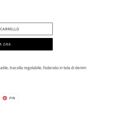
 CARRELLO
A ORA
ile, tracolla regolabile, foderato in tela di denim
ITTA
PINNA
PIN
SU
ITTER
PINTEREST