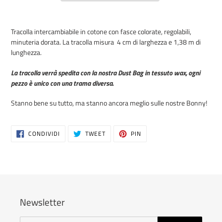
Inserimento
del
Tracolla intercambiabile in cotone con fasce colorate, regolabili,
prodotto
minuteria dorata. La tracolla misura 4 cm di larghezza e 1,38 m di
nel
lunghezza.
carrello
La tracolla verrà spedita con la nostra Dust Bag in tessuto wax, ogni
pezzo è unico con una trama diversa.
Stanno bene su tutto, ma stanno ancora meglio sulle nostre Bonny!
CONDIVIDI
TWITTA
PINNA
CONDIVIDI
TWEET
PIN
SU
SU
SU
FACEBOOK
TWITTER
PINTEREST
Newsletter